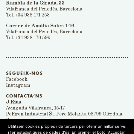
Rambla de la Girada, 33
Vilafranca del Penedès, Barcelona
Tel. +34 938 171 253
Carrer de Amàlia Soler, 146
Vilafranca del Penedès, Barcelona
Tel. +34 938 170 599
SEGUEIX-NOS
Facebook
Instagram
CONTACTA’NS
J.Rius
Avinguda Vilafranca, 15-17
Polígon Industrial St. Pere Molanta 08799 Olèrdola.
Barcelona
Utilitzem cookies pròpies i de tercers per oferir un millor servei
panrius@panrius.com
i fer estadístiques de dades d'ús. En prémer el botó "Acceptar"